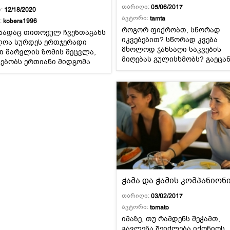
თარიღი:
05/06/2017
:
12/18/2020
ავტორი:
tamta
:
kobera1996
როგორ ფიქრობთ, სწორად
ნადაც თითოეულ ჩვენთაგანს
იკვებებით? სწორად კვება
ლოა სურდეს ერთჯერადი
მხოლოდ ჯანსაღი საკვების
თ შარვლის ზომის შეცვლა,
მიღებას გულისხმობს? გაეცა
სებობს ერთიანი მიდგომა
დიეტოლოგთა რჩევებს, თუ რ
რამების ჩამოსაკლებად.
ვიკვებოთ სწორად.
ჭამა და ჭამის კომპანიონ
თარიღი:
03/02/2017
ავტორი:
tomato
იმაზე, თუ რამდენს შეჭამთ,
გავლენა შეიძლება იქონიოს