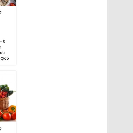
ს
სასმელები
კონსერვი და
სოუსები
– ს
ო
ის
იდან
ს.
დ