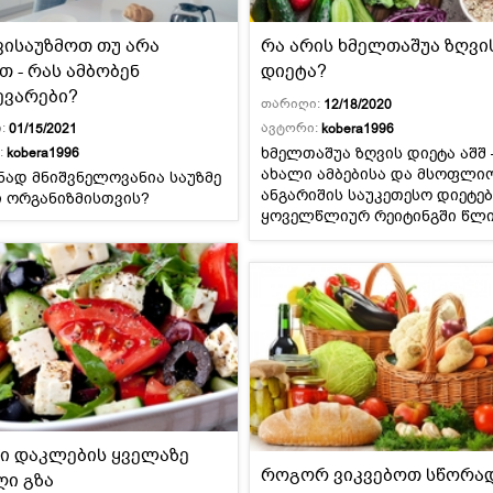
ვისაუზმოთ თუ არა
რა არის ხმელთაშუა ზღვი
მსოფლიო
სადღესასწაულო
პასტა და
სამზარეულო
ბურღულეული
 - რას ამბობენ
დიეტა?
ევარები?
თარიღი:
12/18/2020
ავტორი:
:
kobera1996
01/15/2021
ხმელთაშუა ზღვის დიეტა აშშ 
:
kobera1996
ახალი ამბებისა და მსოფლი
ნად მნიშვნელოვანია საუზმე
ანგარიშის საუკეთესო დიეტებ
ი ორგანიზმისთვის?
ყოველწლიურ რეიტინგში წლ
წლამდე ზედა დონეებს იკავებ
ი დაკლების ყველაზე
როგორ ვიკვებოთ სწორა
ღი გზა