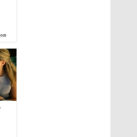
ნით
ოგორ
ი