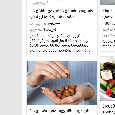
რა განსხვავებაა ქათმის თეთრ
უნდა 
დესერტები და
სამარხვო და
ტკბილეულობა
ვეგეტარიანული
და მუქ ხორცს შორის?
დილით
მკვლ
თარიღი:
06/03/2022
ავტორი:
თარიღი
Tekla_mi
ქათმის ხორცი ჯანსაღი კვების
ავტორი
უმნიშვნელოვანესი ნაწილია. იგი
რამდე
წარმოადგენს მაღალი ხარისხის,
თქვენ
ადვილად ასათვისებელ ცილების,
ვიტამინების, ამინომჟავებისა და
მინერალური ნივთიერებების
შეუცვლელ წყაროს ნებისმიერი
ასაკის ორგანიზმისთვის. როდესაც
საქმე ეხება ქათმის ნაჭრის
არჩევას, რომელს ანიჭებთ
უპირატესობას ქათმის თეთრ თუ
მუქ ხორცს? ქათმის ფრთები და
მკერდი თეთრ ხორცად ითვლება,
ქათმის ბარკლები კი მუქად.
წონაშ
რა ემართება თქვენს სხეულს,
ჯანსა