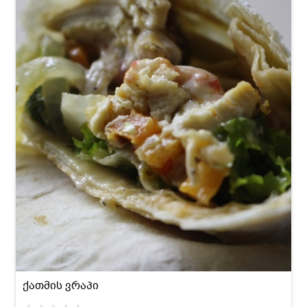
ქათმის ვრაპი