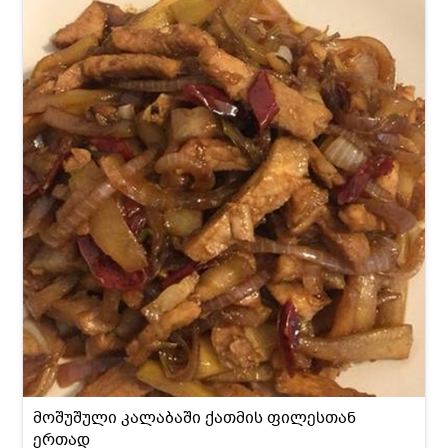
მოშუშული კალაბაში ქათმის ფილესთან
ერთად