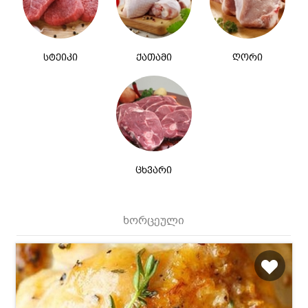
სტეიკი
ქათამი
ღორი
ცხვარი
ხორცეული