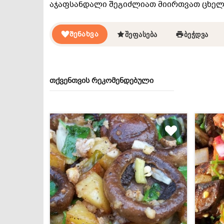
აჯაფსანდალი შეგიძლიათ მიირთვათ ცხელ
ᲨᲔᲜᲐᲮᲕᲐ
ᲨᲔᲤᲐᲡᲔᲑᲐ
ᲑᲔᲭᲓᲕᲐ
თქვენთვის რეკომენდებული