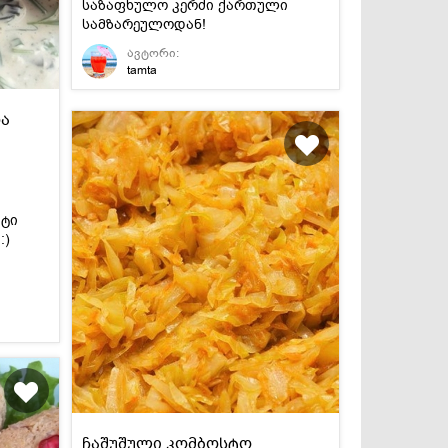
საზაფხულო კერძი ქართული
სამზარეულოდან!
ავტორი:
tamta
და
პტი
:)
ჩაშუშული კომბოსტო