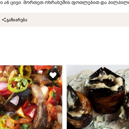
ი ან ცივი. მორთეთ ოხრახუშის ფოთლებით და პილპილ
ᲒᲐᲖᲘᲐᲠᲔᲑᲐ