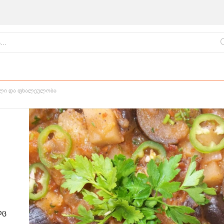
ლი და ფხალეულობა
ქართული
წვნიანები
ცომეული
სამზარეულო
იც