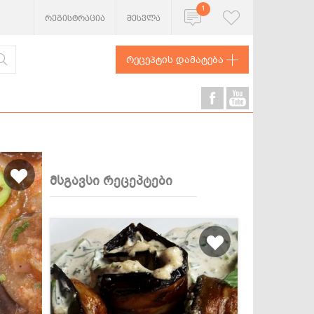
1
რეგისტრაცია
შესვლა
რეცეპტის დამატება
მსგავსი რეცეპტები
ხორცეული
თევზი და
ზღვის
პროდუქტები