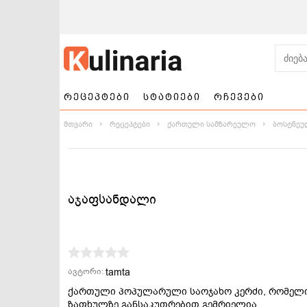
რეცეპტები
სტატიები
რჩევები
მთვარი
რეცეპტები
ქართული სამზარეულო
ბოსტნეუ
აჯაფსანდალი
ნამცხვრები და
სალათები
ტორტები
tamta
ავტორი:
ქართული პოპულარული საოჯახო კერძი, რომელ
ზაფხულზე განსაკუთრებით გემრიელია.