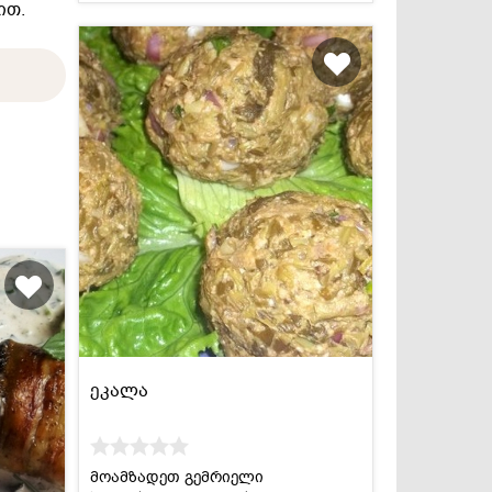
ით.
ეკალა
მოამზადეთ გემრიელი