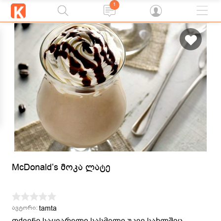
1
McDonald’s მოკა ლატე
tamta
ავტორი:
თქვენი საყვარელი სასმელი უკვე სახლშიც