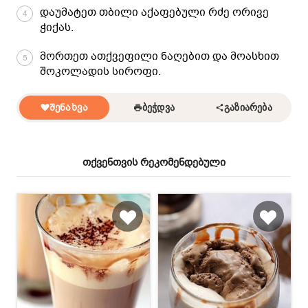
დაუმატეთ თბილი აქაფებული რძე ორივე
4
ჭიქას.
მორთეთ ათქვეფილი ნაღებით და მოასხით
5
შოკოლადის სიროფი.
ᲨᲔᲜᲐᲮᲕᲐ
ᲑᲔᲭᲓᲕᲐ
ᲒᲐᲖᲘᲐᲠᲔᲑᲐ
თქვენთვის რეკომენდებული