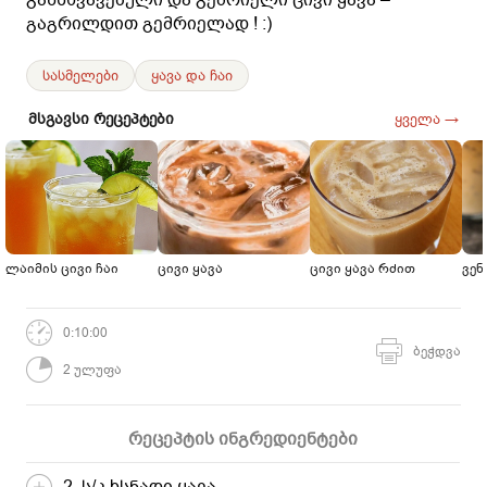
გაგრილდით გემრიელად ! :)
სასმელები
ყავა და ჩაი
მსგავსი რეცეპტები
ყველა →
ლაიმის ცივი ჩაი
ცივი ყავა
ცივი ყავა რძით
ვენ
0:10:00
ბეჭდვა
2 ულუფა
რეცეპტის ინგრედიენტები
2 ს/კ ხსნადი ყავა