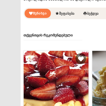
ᲨᲔᲜᲐᲮᲕᲐ
ᲨᲔᲤᲐᲡᲔᲑᲐ
ᲑᲔᲭᲓᲕᲐ
თქვენთვის რეკომენდებული