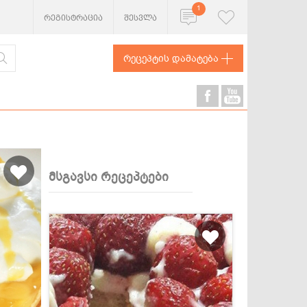
1
რეგისტრაცია
შესვლა
რეცეპტის დამატება
მსგავსი რეცეპტები
ხორცეული
თევზი და
ზღვის
პროდუქტები