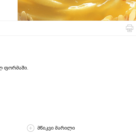
მსოფლიო
სადღესასწაულო
პასტა და
სამზარეულო
ბურღულეული
ელ ფორმაში.
მწიკვი მარილი