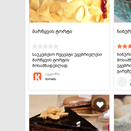
მარწყვის ტორტი
ჩინუ
საუკეთესო რეცეპტი უგემრიელესი
ჩინურ
მარწყვის ტორტის
მოსამ
მოსამზადებლად.
უგემრ
გარეშე
ავტორი:
tomato