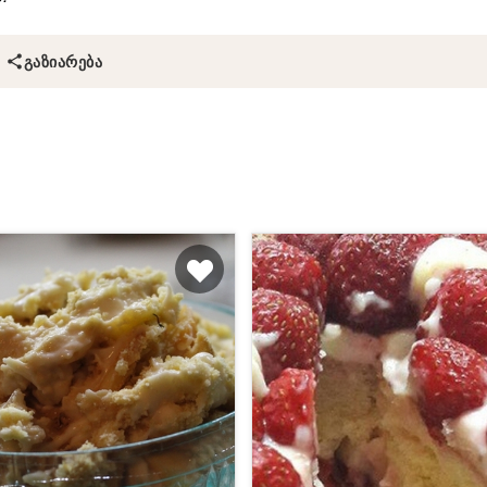
ᲒᲐᲖᲘᲐᲠᲔᲑᲐ