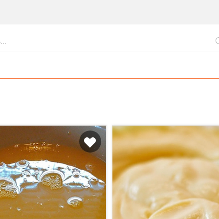
ქართული
წვნიანები
ცომეული
სამზარეულო