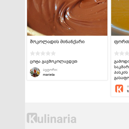
დესერტები და
სამარხვო და
ტკბილეულობა
ვეგეტარიანული
შოკოლადის მინანქარი
ფორთ
ცოტა გავშოკოლავდეთ
გამოდი
საკმარ
ავტორი:
პასკის
marieta
გასაფ
t