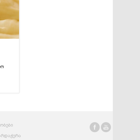
სასმელები
კონსერვი და
სოუსები
რო
რობები
არდაჭერა