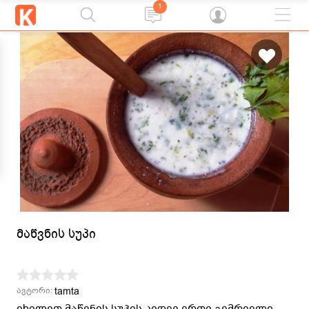
1
მაწვნის სუპი
tamta
ავტორი:
იხილეთ მაწვნის სუპის კიდევ ერთი გემრიელი