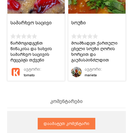
სამარხვო საცივი
სოუზი
წარმოგიდგენთ
მოამზადეთ ქართული
წიწაკისა და ხახვის
ცხელი სოუზი ღორის
სამარხვო საცივის
ხორცით და
რეცეპტს თქვენი
გაუმასპინძლდით
ქართული
ოჯახის წევრებს
ავტორი:
ავტორი:
სადღესასწაულო
გემრიელად!
tomato
marieta
სუფრისთვის!
კომენტარები
დაამატეთ კომენტარი