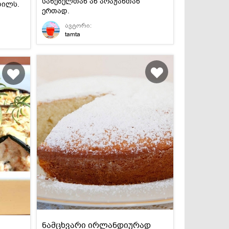
საწებელთან ან არაჟანთან
დილს.
ერთად.
ავტორი:
tamta
ნამცხვარი ირლანდიურად