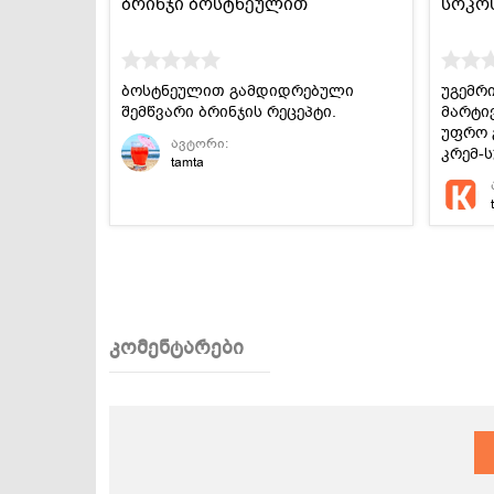
ბრინჯი ბოსტნეულით
სოკოს
ბოსტნეულით გამდიდრებული
უგემრ
შემწვარი ბრინჯის რეცეპტი.
მარტი
უფრო 
ავტორი:
კრემ-ს
tamta
კომენტარები