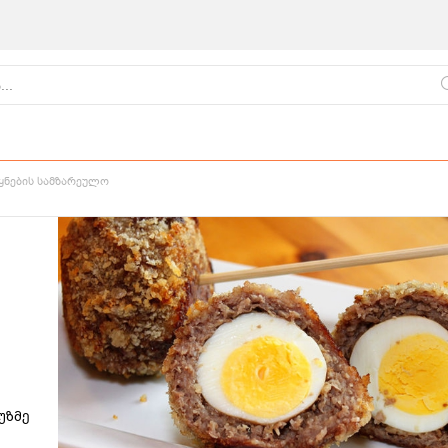
ეყნების სამზარეულო
ქართული
წვნიანები
ცომეული
სამზარეულო
უზმე