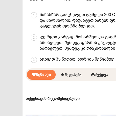
წინასწარ გააცხელეთ ღუმელი 200 C
1
და პილპილით. დაუმატეთ ხახვის ფხ
კატლეტის ფორმა მიეცით.
კვერცხი კარგად მოხარშეთ და გაფ
2
ამოავლეთ. შემდეგ ფარშის კატლეტ
ამოავლეთ, შემდეგ კი ორცხობილას 
აცხვეთ 35 წუთით, ხორცის შეწვამდე
3
ᲨᲔᲜᲐᲮᲕᲐ
ᲨᲔᲤᲐᲡᲔᲑᲐ
ᲑᲔᲭᲓᲕᲐ
თქვენთვის რეკომენდებული