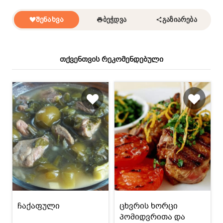
ᲨᲔᲜᲐᲮᲕᲐ
ᲑᲔᲭᲓᲕᲐ
ᲒᲐᲖᲘᲐᲠᲔᲑᲐ
თქვენთვის რეკომენდებული
ჩაქაფული
ცხვრის ხორცი
პომიდვრითა და