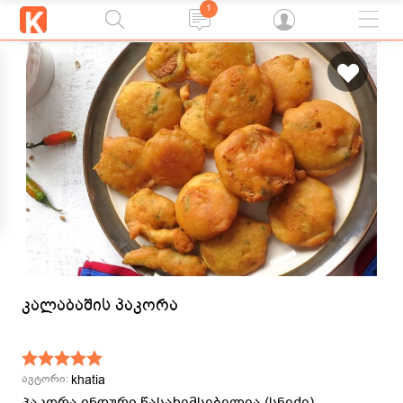
1
კალაბაშის პაკორა
khatia
ავტორი:
პაკორა ინდური წასახემსებელია (სნექი).