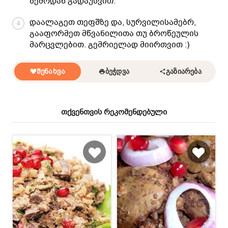
ზემოდან გადაუსვით.
დაალაგეთ თეფშზე და, სურვილისამებრ,
4
გააფორმეთ მწვანილითა თუ ბროწეულის
მარცვლებით. გემრიელად მიირთვით :)
ᲨᲔᲜᲐᲮᲕᲐ
ᲑᲔᲭᲓᲕᲐ
ᲒᲐᲖᲘᲐᲠᲔᲑᲐ
თქვენთვის რეკომენდებული