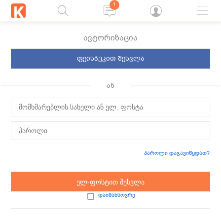
1
ავტორიზაცია
ფეისბუკით შესვლა
ან
პაროლი დაგავიწყდათ?
ელ-ფოსტით შესვლა
დაიმახსოვრე