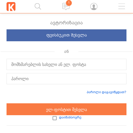
1
ავტორიზაცია
ფეისბუკით შესვლა
ან
პაროლი დაგავიწყდათ?
ელ-ფოსტით შესვლა
დაიმახსოვრე