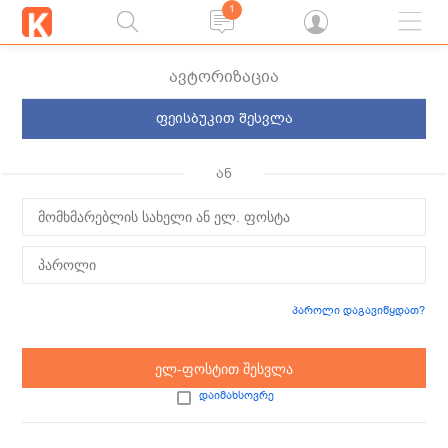
1
ავტორიზაცია
ფეისბუკით შესვლა
ან
პაროლი დაგავიწყდათ?
ელ-ფოსტით შესვლა
დაიმახსოვრე