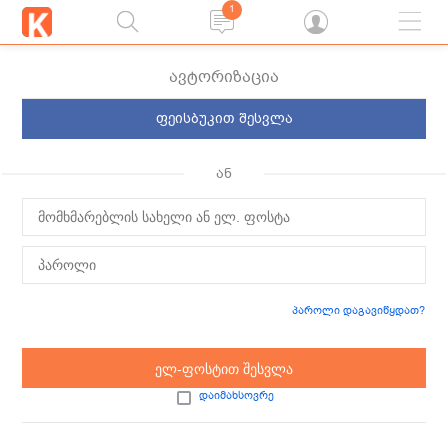
1
ავტორიზაცია
ფეისბუკით შესვლა
ან
პაროლი დაგავიწყდათ?
ელ-ფოსტით შესვლა
დაიმახსოვრე