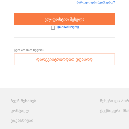
პაროლი დაგავიწყდათ?
მსოფლიო
სადღესასწაულო
პასტა და
სამზარეულო
ბურღულეული
ელ-ფოსტით შესვლა
დაიმახსოვრე
ჯერ არ ხარ წევრი?
დარეგისტრირდით უფასოდ
ჩვენ შესახებ
წესები და პი
კონტაქტი
ტექნიკური მხ
ვაკანსიები