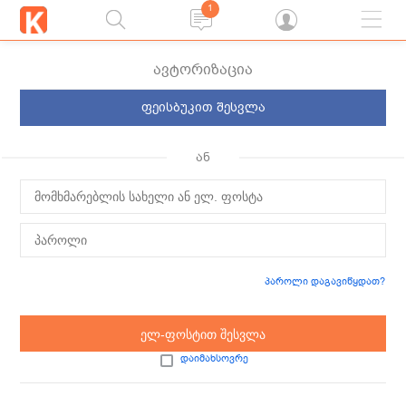
1
ავტორიზაცია
ფეისბუკით შესვლა
ან
პაროლი დაგავიწყდათ?
ელ-ფოსტით შესვლა
დაიმახსოვრე