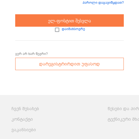
პაროლი დაგავიწყდათ?
მსოფლიო
სადღესასწაულო
პასტა და
სამზარეულო
ბურღულეული
ელ-ფოსტით შესვლა
დაიმახსოვრე
ჯერ არ ხარ წევრი?
დარეგისტრირდით უფასოდ
ჩვენ შესახებ
წესები და პი
კონტაქტი
ტექნიკური მხ
ვაკანსიები